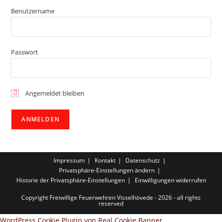
Benutzername
Passwort
Angemeldet bleiben
Impressum
Kontakt
Datenschutz
Privatsphäre-Einstellungen ändern
Historie der Privatsphäre-Einstellungen
Einwilligungen widerrufen
Copyright Freiwillige Feuerwehren Visselhövede - 2026 - all rights
reserved
WordPress Cookie Plugin von Real Cookie Banner