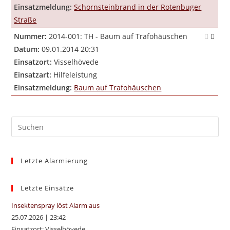
Einsatzmeldung:
Schornsteinbrand in der Rotenbuger
Straße
Nummer:
2014-001: TH - Baum auf Trafohäuschen
Datum:
09.01.2014 20:31
Einsatzort:
Visselhövede
Einsatzart:
Hilfeleistung
Einsatzmeldung:
Baum auf Trafohäuschen
Pre
Es
to
Letzte Alarmierung
clo
the
sea
Letzte Einsätze
pan
Insektenspray löst Alarm aus
25.07.2026
|
23:42
Einsatzort: Visselhövede