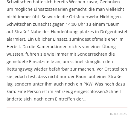
Schwitschen hatte sich bereits Wochen zuvor, Gedanken
um mögliche Einsatzszenarien gemacht, die man vielleicht
nicht immer übt. So wurde die Ortsfeuerwehr Hiddingen-
Schwitschen zunächst gegen 14:00 Uhr zu einem "Baum
auf Straße" Nahe des Hundeübungsplatzes in Drögenbostel
alarmiert. Ein üblicher Einsatz, zumindest oftmals eher im
Herbst. Da die Kamerad:innen nichts von einer Übung
wussten, fuhren sie wie immer mit Sonderrechten die
gemeldete Einsatzstelle an, um schnellstmöglich den
Rettungsweg wieder befahrbar zur machen. Vor Ort stellten
sie jedoch fest, dass nicht nur der Baum auf einer Straße
lag, sondern unter ihm auch noch ein PKW. Was noch dazu
kam: Eine Person ist im Fahrzeug eingeschlossen.Schnell
änderte sich, nach dem Eintreffen der…
FÜR
KOMMENTARE DEAKTIVIERT
16.03.2025
„BAUM
AUF
STRASSE“ F
ÜHRT Z
U W