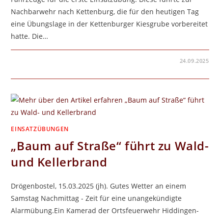
Nachbarwehr nach Kettenburg, die für den heutigen Tag
eine Übungslage in der Kettenburger Kiesgrube vorbereitet
hatte. Die…
FÜR
KOMMENTARE DEAKTIVIERT
24.09.2025
EIN
TAG
–
DREI
LAGEN:
FEUERWEHR
VISSELHÖVEDE
TRAINIERT
TECHNISCHE
HILFELEISTUNG
EINSATZÜBUNGEN
„Baum auf Straße“ führt zu Wald-
und Kellerbrand
Drögenbostel, 15.03.2025 (jh). Gutes Wetter an einem
Samstag Nachmittag - Zeit für eine unangekündigte
Alarmübung.Ein Kamerad der Ortsfeuerwehr Hiddingen-