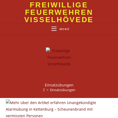
Zum
FREIWILLIGE
Inhalt
FEUERWEHREN
springen
VISSELHÖVEDE
MENÜ
Einsatzübungen
>
Einsatzübungen