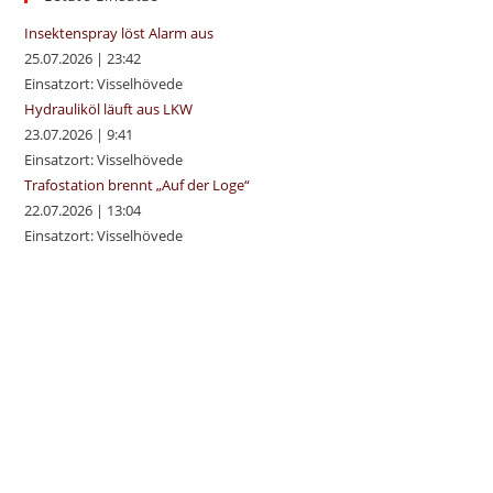
pan
Insektenspray löst Alarm aus
25.07.2026
|
23:42
Einsatzort: Visselhövede
Hydrauliköl läuft aus LKW
23.07.2026
|
9:41
Einsatzort: Visselhövede
Trafostation brennt „Auf der Loge“
22.07.2026
|
13:04
Einsatzort: Visselhövede