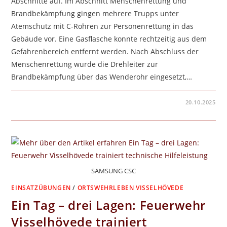
Abschnitte auf. Im Abschnitt Menschenrettung und
Brandbekämpfung gingen mehrere Trupps unter
Atemschutz mit C-Rohren zur Personenrettung in das
Gebäude vor. Eine Gasflasche konnte rechtzeitig aus dem
Gefahrenbereich entfernt werden. Nach Abschluss der
Menschenrettung wurde die Drehleiter zur
Brandbekämpfung über das Wenderohr eingesetzt,…
FÜR
KOMMENTARE DEAKTIVIERT
20.10.2025
UNANGEKÜNDIGTE
ALARMÜBUNG
IN
KETTENBURG
–
SCHEUNENBRAND
MIT
VERMISSTEN
PERSONEN
SAMSUNG CSC
EINSATZÜBUNGEN
/
ORTSWEHRLEBEN VISSELHÖVEDE
Ein Tag – drei Lagen: Feuerwehr
Visselhövede trainiert