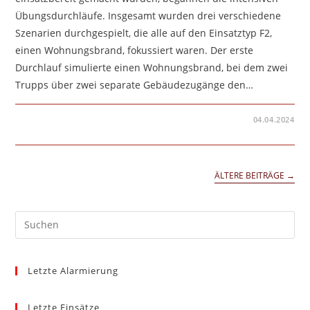
Übungsdurchläufe. Insgesamt wurden drei verschiedene
Szenarien durchgespielt, die alle auf den Einsatztyp F2,
einen Wohnungsbrand, fokussiert waren. Der erste
Durchlauf simulierte einen Wohnungsbrand, bei dem zwei
Trupps über zwei separate Gebäudezugänge den…
FÜR
KOMMENTARE DEAKTIVIERT
04.04.2024
FEUERWEHR
OTTINGEN
STELLT
SICH
ANSPRUCHSVOLLEN
ÜBUNGEN
ÄLTERE BEITRÄGE
→
IN
DER
BRANDSIMULATIONSLÖSCHANLAG
IN
SCHNEEHEIDE
Pre
Es
to
Letzte Alarmierung
clo
the
sea
Letzte Einsätze