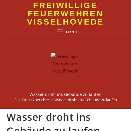
Zum
FREIWILLIGE
Inhalt
FEUERWEHREN
springen
VISSELHÖVEDE
MENÜ
Wasser droht ins Gebäude zu laufen
>
Einsatzberichte
>
Wasser droht ins Gebäude zu laufen
Wasser droht ins
Gebäude zu laufen