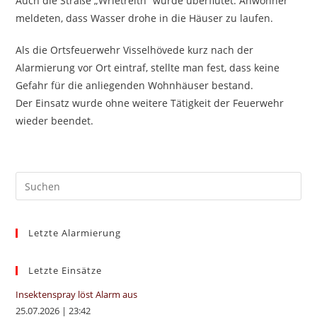
Auch die Straße „Wrietreith“ wurde überflutet. Anwohner
meldeten, dass Wasser drohe in die Häuser zu laufen.
Als die Ortsfeuerwehr Visselhövede kurz nach der
Alarmierung vor Ort eintraf, stellte man fest, dass keine
Gefahr für die anliegenden Wohnhäuser bestand.
Der Einsatz wurde ohne weitere Tätigkeit der Feuerwehr
wieder beendet.
Pre
Es
to
Letzte Alarmierung
clo
the
sea
Letzte Einsätze
pan
Insektenspray löst Alarm aus
25.07.2026
|
23:42