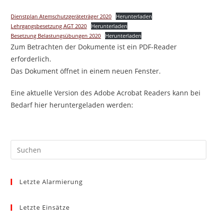
Dienstplan Atemschutzgeräteträger 2020
Herunterladen
Lehrgangsbesetzung AGT 2020
Herunterladen
Besetzung Belastungsübungen 2020
Herunterladen
Zum Betrachten der Dokumente ist ein PDF-Reader
erforderlich.
Das Dokument öffnet in einem neuen Fenster.
Eine aktuelle Version des Adobe Acrobat Readers kann bei
Bedarf hier heruntergeladen werden:
Pre
Es
to
Letzte Alarmierung
clo
the
sea
Letzte Einsätze