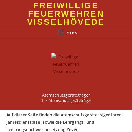
Zum
FREIWILLIGE
Inhalt
FEUERWEHREN
springen
VISSELHÖVEDE
MENÜ
Atemschutzgeräteträger
>
Atemschutzgeräteträger
Auf dieser Seite finden die Atemschutzgeräteträger Ihren
Jahresdienstplan, sowie die Lehrgangs- und
Leistungsnachweisbesetzung Zeven: