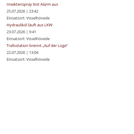
pan
Insektenspray löst Alarm aus
25.07.2026
|
23:42
Einsatzort: Visselhövede
Hydrauliköl läuft aus LKW
23.07.2026
|
9:41
Einsatzort: Visselhövede
Trafostation brennt „Auf der Loge“
22.07.2026
|
13:04
Einsatzort: Visselhövede