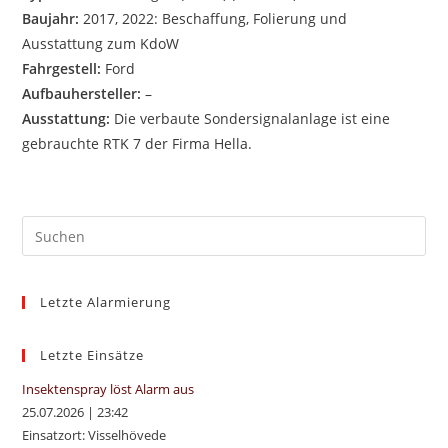
Baujahr:
2017, 2022: Beschaffung, Folierung und
Ausstattung zum KdoW
Fahrgestell:
Ford
Aufbauhersteller:
–
Ausstattung:
Die verbaute Sondersignalanlage ist eine
gebrauchte RTK 7 der Firma Hella.
Pre
Es
to
Letzte Alarmierung
clo
the
sea
Letzte Einsätze
pan
Insektenspray löst Alarm aus
25.07.2026
|
23:42
Einsatzort: Visselhövede