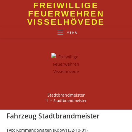
Zum
FREIWILLIGE
Inhalt
FEUERWEHREN
springen
VISSELHÖVEDE
MENÜ
Stadtbrandmeister
>
Stadtbrandmeister
Fahrzeug Stadtbrandmeister
Typ:
Kommandowagen (KdoW) (32-10-01)