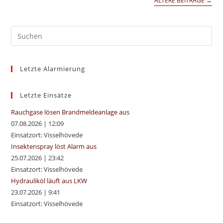
ÄLTERE BEITRÄGE
→
Pre
Es
to
Letzte Alarmierung
clo
the
sea
Letzte Einsätze
pan
Rauchgase lösen Brandmeldeanlage aus
07.08.2026
|
12:09
Einsatzort: Visselhövede
Insektenspray löst Alarm aus
25.07.2026
|
23:42
Einsatzort: Visselhövede
Hydrauliköl läuft aus LKW
23.07.2026
|
9:41
Einsatzort: Visselhövede