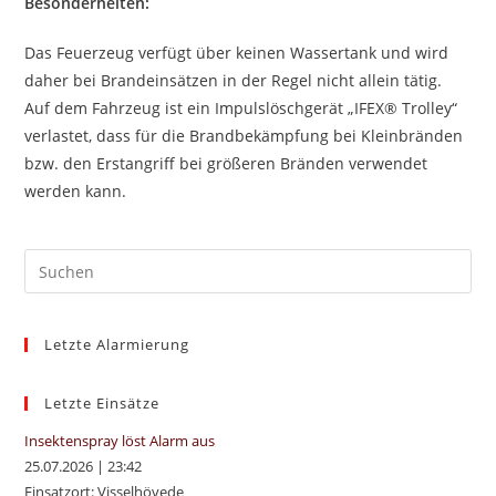
Besonderheiten:
Das Feuerzeug verfügt über keinen Wassertank und wird
daher bei Brandeinsätzen in der Regel nicht allein tätig.
Auf dem Fahrzeug ist ein Impulslöschgerät „IFEX® Trolley“
verlastet, dass für die Brandbekämpfung bei Kleinbränden
bzw. den Erstangriff bei größeren Bränden verwendet
werden kann.
Pre
Es
to
Letzte Alarmierung
clo
the
sea
Letzte Einsätze
pan
Insektenspray löst Alarm aus
25.07.2026
|
23:42
Einsatzort: Visselhövede