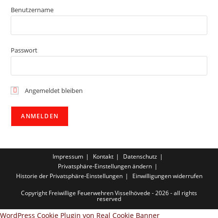
Benutzername
Passwort
Angemeldet bleiben
Impressum
Kontakt
Datenschutz
Privatsphäre-Einstellungen ändern
Historie der Privatsphäre-Einstellungen
Einwilligungen widerrufen
Copyright Freiwillige Feuerwehren Visselhövede - 2026 - all rights
reserved
WordPress Cookie Plugin von Real Cookie Banner