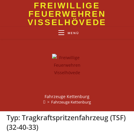
Zum
FREIWILLIGE
Inhalt
FEUERWEHREN
springen
VISSELHÖVEDE
MENÜ
Fahrzeuge Kettenburg
>
Fahrzeuge Kettenburg
Typ:
Tragkraftspritzenfahrzeug (TSF)
(32-40-33)