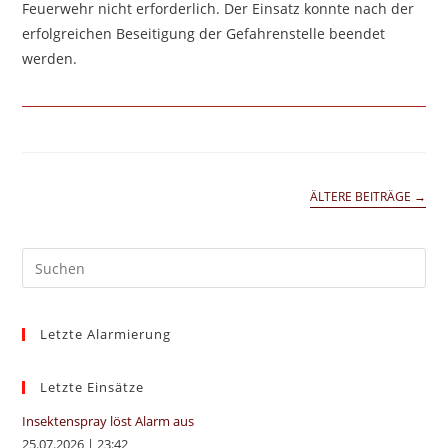
Feuerwehr nicht erforderlich. Der Einsatz konnte nach der
erfolgreichen Beseitigung der Gefahrenstelle beendet
werden.
ÄLTERE BEITRÄGE
→
Pre
Es
to
Letzte Alarmierung
clo
the
sea
Letzte Einsätze
pan
Insektenspray löst Alarm aus
25.07.2026
|
23:42