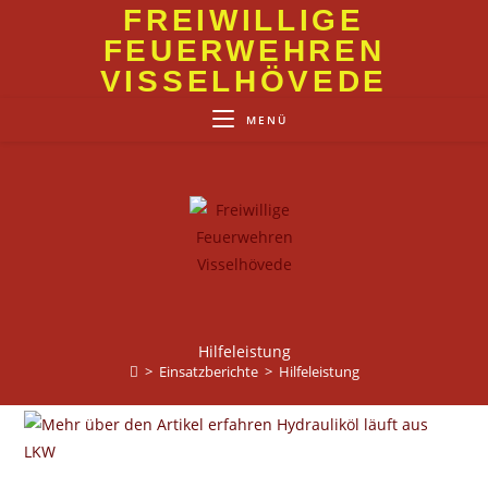
Zum
FREIWILLIGE
Inhalt
FEUERWEHREN
springen
VISSELHÖVEDE
MENÜ
Hilfeleistung
>
Einsatzberichte
>
Hilfeleistung