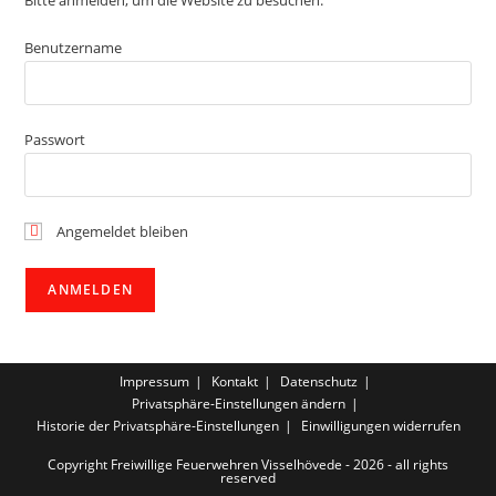
Bitte anmelden, um die Website zu besuchen.
Benutzername
Passwort
Angemeldet bleiben
Impressum
Kontakt
Datenschutz
Privatsphäre-Einstellungen ändern
Historie der Privatsphäre-Einstellungen
Einwilligungen widerrufen
Copyright Freiwillige Feuerwehren Visselhövede - 2026 - all rights
reserved