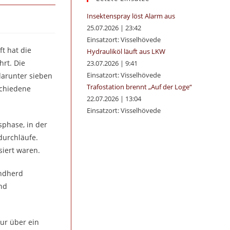
panel.
Insektenspray löst Alarm aus
25.07.2026
|
23:42
Einsatzort: Visselhövede
t hat die
Hydrauliköl läuft aus LKW
rt. Die
23.07.2026
|
9:41
Einsatzort: Visselhövede
darunter sieben
Trafostation brennt „Auf der Loge“
schiedene
22.07.2026
|
13:04
Einsatzort: Visselhövede
sphase, in der
durchläufe.
siert waren.
andherd
nd
ur über ein