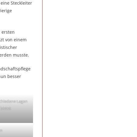
ine Steckleiter
ierige
 ersten
tzt von einem
stischer
werden musste.
dschaftspflege
nun besser
rschiedene Lagen
bietet
en