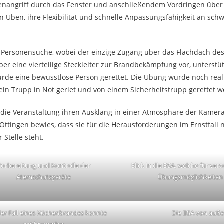
enangriff durch das Fenster und anschließendem Vordringen über e
 Üben, ihre Flexibilität und schnelle Anpassungsfähigkeit an schw
 Personensuche, wobei der einzige Zugang über das Flachdach des
ber eine vierteilige Steckleiter zur Brandbekämpfung vor, unterstü
de eine bewusstlose Person gerettet. Die Übung wurde noch reali
r ein Trupp in Not geriet und von einem Sicherheitstrupp gerettet 
ie Veranstaltung ihren Ausklang in einer Atmosphäre der Kamera
ttingen bewies, dass sie für die Herausforderungen im Ernstfall 
 Stelle steht.
Vorbereitung und Kontrolle der
Blick in die BSA, welche für ve
Atemschutzgeräte
Übungsmöglichkeiten 
er Fall eines Küchenbrandes konnte
Die BSA von auß