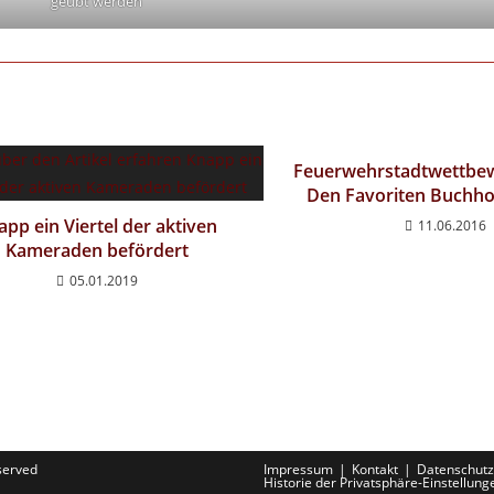
geübt werden
Feuerwehrstadtwettbew
Den Favoriten Buchho
app ein Viertel der aktiven
11.06.2016
Kameraden befördert
05.01.2019
eserved
Impressum
Kontakt
Datenschutz
Historie der Privatsphäre-Einstellung