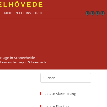
SELHÖVEDE
KINDERFEUERWEHR
anlage in Schneeheide
ationslöschanlage in Schneeheide
Press
Escape
to
Letzte Alarmierung
close
the
search
Letzte Einsätze