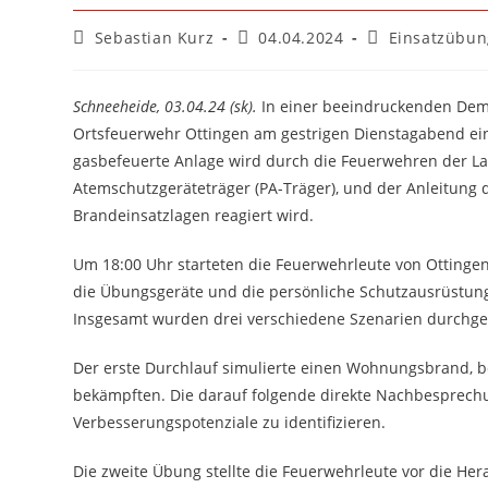
Beitrags-
Beitrag
Beitrags-
Sebastian Kurz
04.04.2024
Einsatzübu
Autor:
veröffentlicht:
Kategorie:
Schneeheide, 03.04.24 (sk).
In einer beeindruckenden Demon
Ortsfeuerwehr Ottingen am gestrigen Dienstagabend ei
gasbefeuerte Anlage wird durch die Feuerwehren der La
Atemschutzgeräteträger (PA-Träger), und der Anleitung d
Brandeinsatzlagen reagiert wird.
Um 18:00 Uhr starteten die Feuerwehrleute von Ottinge
die Übungsgeräte und die persönliche Schutzausrüstun
Insgesamt wurden drei verschiedene Szenarien durchgesp
Der erste Durchlauf simulierte einen Wohnungsbrand,
bekämpften. Die darauf folgende direkte Nachbesprech
Verbesserungspotenziale zu identifizieren.
Die zweite Übung stellte die Feuerwehrleute vor die H