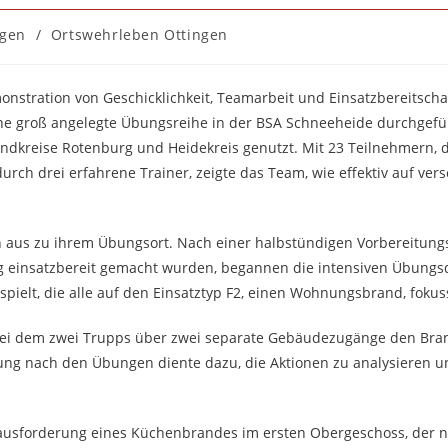
ngen
/
Ortswehrleben Ottingen
stration von Geschicklichkeit, Teamarbeit und Einsatzbereitschaf
ne groß angelegte Übungsreihe in der BSA Schneeheide durchgefüh
ndkreise Rotenburg und Heidekreis genutzt. Mit 23 Teilnehmern, 
urch drei erfahrene Trainer, zeigte das Team, wie effektiv auf ver
n aus zu ihrem Übungsort. Nach einer halbstündigen Vorbereitung
g einsatzbereit gemacht wurden, begannen die intensiven Übungs
ielt, die alle auf den Einsatztyp F2, einen Wohnungsbrand, fokus
 bei dem zwei Trupps über zwei separate Gebäudezugänge den Br
ung nach den Übungen diente dazu, die Aktionen zu analysieren u
erausforderung eines Küchenbrandes im ersten Obergeschoss, der n