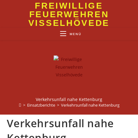
Zum
FREIWILLIGE
Inhalt
FEUERWEHREN
springen
VISSELHÖVEDE
MENÜ
Verkehrsunfall nahe Kettenburg
>
Einsatzberichte
>
Verkehrsunfall nahe Kettenburg
Verkehrsunfall nahe
Kettenburg