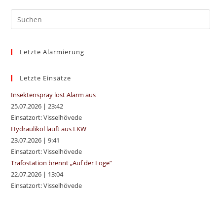
Pre
Es
to
Letzte Alarmierung
clo
the
sea
Letzte Einsätze
pan
Insektenspray löst Alarm aus
25.07.2026
|
23:42
Einsatzort: Visselhövede
Hydrauliköl läuft aus LKW
23.07.2026
|
9:41
Einsatzort: Visselhövede
Trafostation brennt „Auf der Loge“
22.07.2026
|
13:04
Einsatzort: Visselhövede