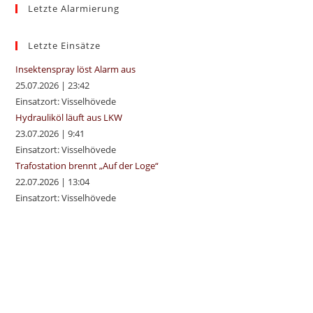
Letzte Alarmierung
clo
the
sea
Letzte Einsätze
pan
Insektenspray löst Alarm aus
25.07.2026
|
23:42
Einsatzort: Visselhövede
Hydrauliköl läuft aus LKW
23.07.2026
|
9:41
Einsatzort: Visselhövede
Trafostation brennt „Auf der Loge“
22.07.2026
|
13:04
Einsatzort: Visselhövede