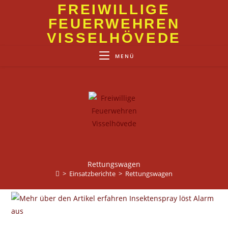
Zum
FREIWILLIGE
Inhalt
FEUERWEHREN
springen
VISSELHÖVEDE
MENÜ
Rettungswagen
>
Einsatzberichte
>
Rettungswagen