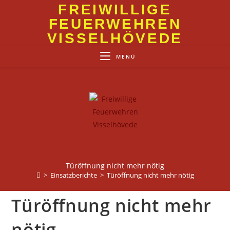
Zum
FREIWILLIGE
Inhalt
FEUERWEHREN
springen
VISSELHÖVEDE
MENÜ
Türöffnung nicht mehr nötig
>
Einsatzberichte
>
Türöffnung nicht mehr nötig
Türöffnung nicht mehr
nötig