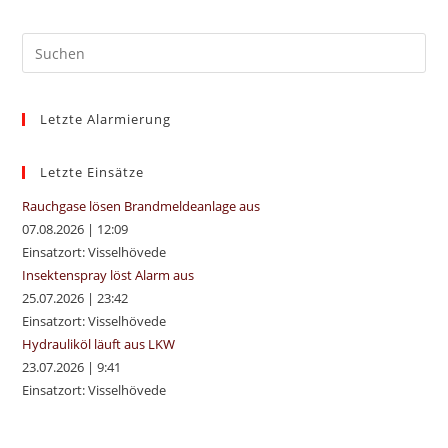
Pre
Es
to
Letzte Alarmierung
clo
the
sea
Letzte Einsätze
pan
Rauchgase lösen Brandmeldeanlage aus
07.08.2026
|
12:09
Einsatzort: Visselhövede
Insektenspray löst Alarm aus
25.07.2026
|
23:42
Einsatzort: Visselhövede
Hydrauliköl läuft aus LKW
23.07.2026
|
9:41
Einsatzort: Visselhövede