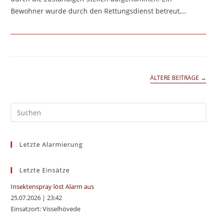
Bewohner wurde durch den Rettungsdienst betreut,…
ÄLTERE BEITRÄGE
→
Pre
Es
to
Letzte Alarmierung
clo
the
sea
Letzte Einsätze
pan
Insektenspray löst Alarm aus
25.07.2026
|
23:42
Einsatzort: Visselhövede