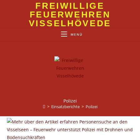
Zum
FREIWILLIGE
Inhalt
FEUERWEHREN
springen
VISSELHÖVEDE
MENÜ
Polizei
>
Einsatzberichte
>
Polizei