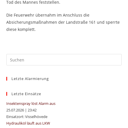
Tod des Mannes feststellen.
Die Feuerwehr übernahm im Anschluss die
Absicherungsmaßnahmen der Landstraße 161 und sperrte
diese komplett.
Pre
Es
to
Letzte Alarmierung
clo
the
sea
Letzte Einsätze
pan
Insektenspray löst Alarm aus
25.07.2026
|
23:42
Einsatzort: Visselhövede
Hydrauliköl läuft aus LKW