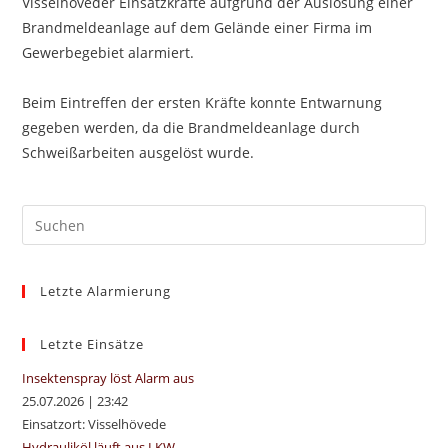
Visselhöveder Einsatzkräfte aufgrund der Auslösung einer
Brandmeldeanlage auf dem Gelände einer Firma im
Gewerbegebiet alarmiert.
Beim Eintreffen der ersten Kräfte konnte Entwarnung
gegeben werden, da die Brandmeldeanlage durch
Schweißarbeiten ausgelöst wurde.
Pre
Es
to
Letzte Alarmierung
clo
the
sea
Letzte Einsätze
pan
Insektenspray löst Alarm aus
25.07.2026
|
23:42
Einsatzort: Visselhövede
Hydrauliköl läuft aus LKW