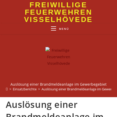
Zum
FREIWILLIGE
Inhalt
FEUERWEHREN
springen
VISSELHÖVEDE
MENÜ
Auslösung einer Brandmeldeanlage im Gewerbegebiet
>
Einsatzberichte
>
Auslösung einer Brandmeldeanlage im Gewerbeg
Auslösung einer
Brandmeldeanlage im