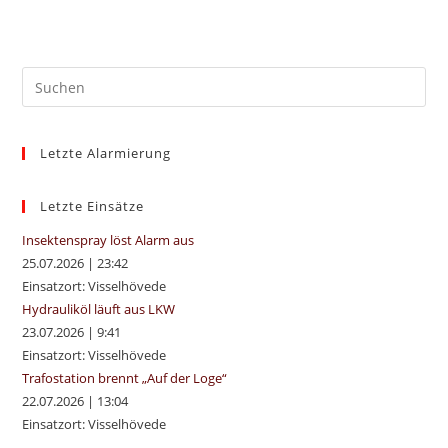
Pre
Es
to
Letzte Alarmierung
clo
the
sea
Letzte Einsätze
pan
Insektenspray löst Alarm aus
25.07.2026
|
23:42
Einsatzort: Visselhövede
Hydrauliköl läuft aus LKW
23.07.2026
|
9:41
Einsatzort: Visselhövede
Trafostation brennt „Auf der Loge“
22.07.2026
|
13:04
Einsatzort: Visselhövede