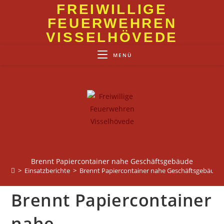
Zum
FREIWILLIGE
Inhalt
FEUERWEHREN
springen
VISSELHÖVEDE
MENÜ
Brennt Papiercontainer nahe Geschäftsgebäude
>
Einsatzberichte
>
Brennt Papiercontainer nahe Geschäftsgebäude
Brennt Papiercontainer
nahe