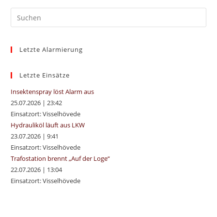
Pre
Es
to
Letzte Alarmierung
clo
the
sea
Letzte Einsätze
pan
Insektenspray löst Alarm aus
25.07.2026
|
23:42
Einsatzort: Visselhövede
Hydrauliköl läuft aus LKW
23.07.2026
|
9:41
Einsatzort: Visselhövede
Trafostation brennt „Auf der Loge“
22.07.2026
|
13:04
Einsatzort: Visselhövede