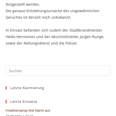
festgestellt werden.
Die genaue Entstehungsursache des ungewöhnlichen
Geruches ist derzeit noch unbekannt.
In Einsatz befanden sich zudem der Stadtbrandmeister
Heiko Hermonies und der Abschnittsleiter Jürgen Runge,
sowie der Rettungsdienst und die Polizei.
Pre
Es
to
Letzte Alarmierung
clo
the
sea
Letzte Einsätze
pan
Insektenspray löst Alarm aus