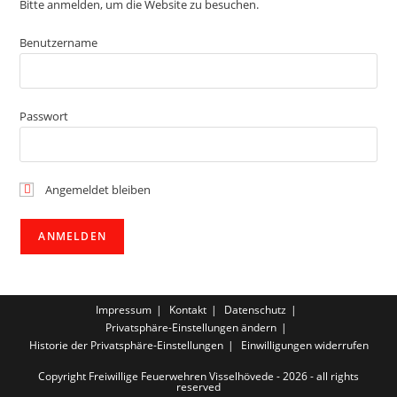
Bitte anmelden, um die Website zu besuchen.
Benutzername
Passwort
Angemeldet bleiben
Impressum
Kontakt
Datenschutz
Privatsphäre-Einstellungen ändern
Historie der Privatsphäre-Einstellungen
Einwilligungen widerrufen
Copyright Freiwillige Feuerwehren Visselhövede - 2026 - all rights
reserved