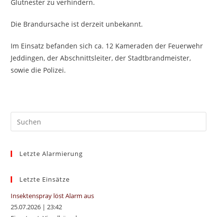
Glutnester zu verhindern.
Die Brandursache ist derzeit unbekannt.
Im Einsatz befanden sich ca. 12 Kameraden der Feuerwehr
Jeddingen, der Abschnittsleiter, der Stadtbrandmeister,
sowie die Polizei.
Pre
Es
to
Letzte Alarmierung
clo
the
sea
Letzte Einsätze
pan
Insektenspray löst Alarm aus
25.07.2026
|
23:42