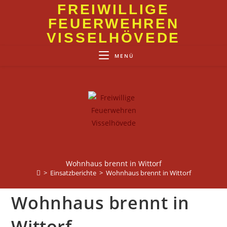
Zum
FREIWILLIGE
Inhalt
FEUERWEHREN
springen
VISSELHÖVEDE
MENÜ
Wohnhaus brennt in Wittorf
>
Einsatzberichte
>
Wohnhaus brennt in Wittorf
Wohnhaus brennt in
Wittorf