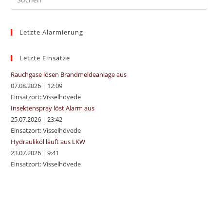
Es
to
Letzte Alarmierung
clo
the
sea
Letzte Einsätze
pan
Rauchgase lösen Brandmeldeanlage aus
07.08.2026
|
12:09
Einsatzort: Visselhövede
Insektenspray löst Alarm aus
25.07.2026
|
23:42
Einsatzort: Visselhövede
Hydrauliköl läuft aus LKW
23.07.2026
|
9:41
Einsatzort: Visselhövede