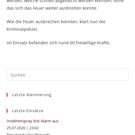
werden, welche schnell abgelöscht werden konnten, ohne
das sich das Feuer weiter ausbreiten konnte.
Wie die Feuer ausbrechen konnten, klärt nun die
Kriminalpolizei.
Im Einsatz befanden sich rund 60 freiwillige Kräfte.
Pre
Es
to
Letzte Alarmierung
clo
the
sea
Letzte Einsätze
pan
Insektenspray löst Alarm aus
25.07.2026
|
23:42
Einsatzort: Visselhövede