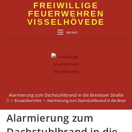
Zum
FREIWILLIGE
Inhalt
FEUERWEHREN
springen
VISSELHÖVEDE
MENÜ
Alarmierung zum Dachstuhlbrand in die Breslauer Straße
>
Einsatzberichte
>
Alarmierung zum Dachstuhlbrand in die Breslaue
Alarmierung zum
Dachstuhlbrand in die