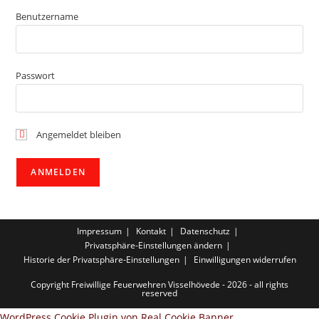
Benutzername
Passwort
Angemeldet bleiben
Impressum
Kontakt
Datenschutz
Privatsphäre-Einstellungen ändern
Historie der Privatsphäre-Einstellungen
Einwilligungen widerrufen
Copyright Freiwillige Feuerwehren Visselhövede - 2026 - all rights
reserved
WordPress Cookie Plugin von Real Cookie Banner