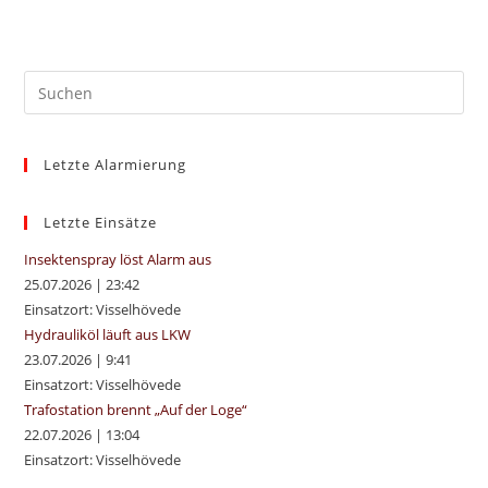
Pre
Es
to
Letzte Alarmierung
clo
the
sea
Letzte Einsätze
pan
Insektenspray löst Alarm aus
25.07.2026
|
23:42
Einsatzort: Visselhövede
Hydrauliköl läuft aus LKW
23.07.2026
|
9:41
Einsatzort: Visselhövede
Trafostation brennt „Auf der Loge“
22.07.2026
|
13:04
Einsatzort: Visselhövede