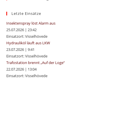
the
sea
Letzte Einsätze
pan
Insektenspray löst Alarm aus
25.07.2026
|
23:42
Einsatzort: Visselhövede
Hydrauliköl läuft aus LKW
23.07.2026
|
9:41
Einsatzort: Visselhövede
Trafostation brennt „Auf der Loge“
22.07.2026
|
13:04
Einsatzort: Visselhövede