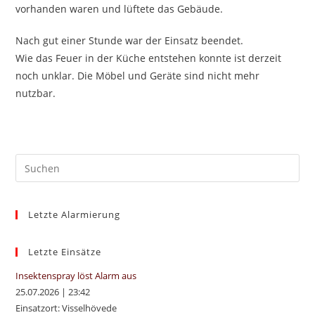
vorhanden waren und lüftete das Gebäude.
Nach gut einer Stunde war der Einsatz beendet.
Wie das Feuer in der Küche entstehen konnte ist derzeit
noch unklar. Die Möbel und Geräte sind nicht mehr
nutzbar.
Pre
Es
to
Letzte Alarmierung
clo
the
sea
Letzte Einsätze
pan
Insektenspray löst Alarm aus
25.07.2026
|
23:42
Einsatzort: Visselhövede