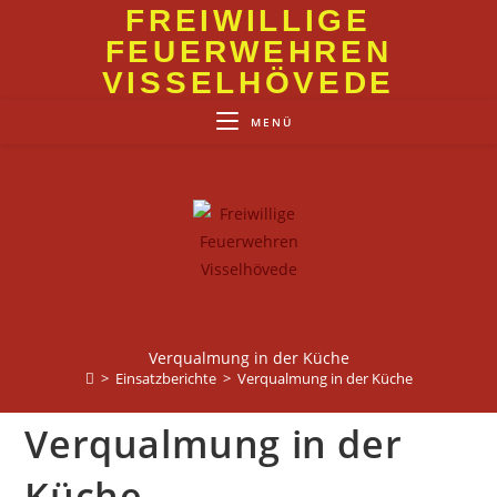
Zum
FREIWILLIGE
Inhalt
FEUERWEHREN
springen
VISSELHÖVEDE
MENÜ
Verqualmung in der Küche
>
Einsatzberichte
>
Verqualmung in der Küche
Verqualmung in der
Küche