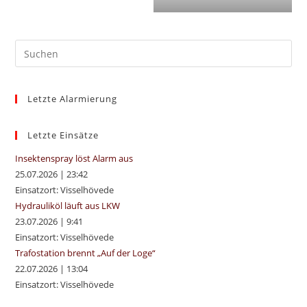
Pre
Es
to
Letzte Alarmierung
clo
the
sea
Letzte Einsätze
pan
Insektenspray löst Alarm aus
25.07.2026
|
23:42
Einsatzort: Visselhövede
Hydrauliköl läuft aus LKW
23.07.2026
|
9:41
Einsatzort: Visselhövede
Trafostation brennt „Auf der Loge“
22.07.2026
|
13:04
Einsatzort: Visselhövede