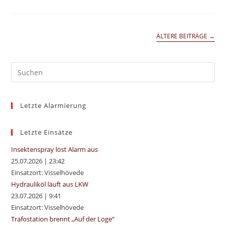
ÄLTERE BEITRÄGE
→
Pre
Es
to
Letzte Alarmierung
clo
the
sea
Letzte Einsätze
pan
Insektenspray löst Alarm aus
25.07.2026
|
23:42
Einsatzort: Visselhövede
Hydrauliköl läuft aus LKW
23.07.2026
|
9:41
Einsatzort: Visselhövede
Trafostation brennt „Auf der Loge“