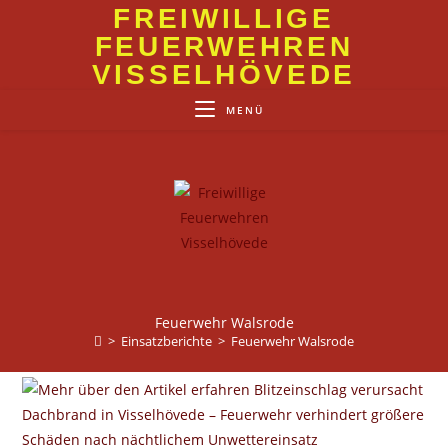
Zum
FREIWILLIGE
Inhalt
FEUERWEHREN
springen
VISSELHÖVEDE
MENÜ
Feuerwehr Walsrode
>
Einsatzberichte
>
Feuerwehr Walsrode