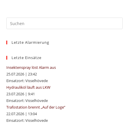
Pre
Es
to
Letzte Alarmierung
clo
the
sea
Letzte Einsätze
pan
Insektenspray löst Alarm aus
25.07.2026
|
23:42
Einsatzort: Visselhövede
Hydrauliköl läuft aus LKW
23.07.2026
|
9:41
Einsatzort: Visselhövede
Trafostation brennt „Auf der Loge“
22.07.2026
|
13:04
Einsatzort: Visselhövede