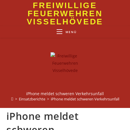
Zum
FREIWILLIGE
Inhalt
FEUERWEHREN
springen
VISSELHÖVEDE
MENÜ
iPhone meldet schweren Verkehrsunfall
>
Einsatzberichte
>
iPhone meldet schweren Verkehrsunfall
iPhone meldet
schweren