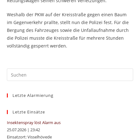
Rettungswagen seinen schweren Verletzungen.
Weshalb der PKW auf der Kreisstraße gegen einen Baum
im Gegenverkehr prallte, stellt nun die Polizei fest. Für die
Bergung des Fahrzeuges sowie die Unfallaufnahme durch
die Polizei musste die Kreisstraße für mehrere Stunden
vollständig gesperrt werden.
Pre
Es
to
Letzte Alarmierung
clo
the
sea
Letzte Einsätze
pan
Insektenspray löst Alarm aus
25.07.2026
|
23:42
Einsatzort: Visselhövede