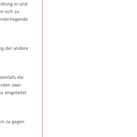
cklung in und
en sich zu
anderliegende
ing der andere
enfalls die
urden zwei
u eingeleitet
hin zu gegen