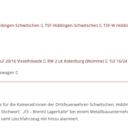
ddingen-Schwitschen
,
TSF Hiddingen-Schwitschen
,
TSF-W Hiddi
LF 20/16 Visselhövede
,
RW 2 LK Rotenburg (Wümme)
,
TLF 16/24
ngswagen
es für die Kamerad:innen der Ortsfeuerwehren Schwitschen, Hiddin
 Stichwort: „F3 – Brennt Lagerhalle“ bei einem Metallbauunterne
 samt Löschfahrzeug mit hinzu alarmiert.