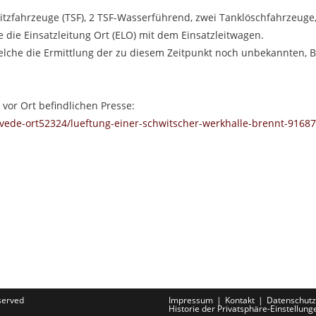
itzfahrzeuge (TSF), 2 TSF-Wasserführend, zwei Tanklöschfahrzeuge,
 die Einsatzleitung Ort (ELO) mit dem Einsatzleitwagen.
, welche die Ermittlung der zu diesem Zeitpunkt noch unbekannten,
 vor Ort befindlichen Presse:
oevede-ort52324/lueftung-einer-schwitscher-werkhalle-brennt-916
eserved
Impressum
Kontakt
Datenschutz
Historie der Privatsphäre-Einstellung