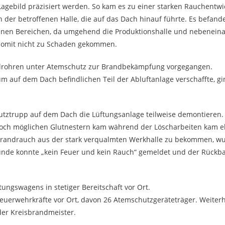
Lagebild präzisiert werden. So kam es zu einer starken Rauchentwi
 der betroffenen Halle, die auf das Dach hinauf führte. Es befand
ffenen Bereichen, da umgehend die Produktionshalle und nebenein
 somit nicht zu Schaden gekommen.
ahlrohren unter Atemschutz zur Brandbekämpfung vorgegangen.
m auf dem Dach befindlichen Teil der Abluftanlage verschaffte, g
ztrupp auf dem Dach die Lüftungsanlage teilweise demontieren.
noch möglichen Glutnestern kam während der Löscharbeiten kam eb
randrauch aus der stark verqualmten Werkhalle zu bekommen, w
tunde konnte „kein Feuer und kein Rauch“ gemeldet und der Rückba
ungswagens in stetiger Bereitschaft vor Ort.
Feuerwehrkräfte vor Ort, davon 26 Atemschutzgeräteträger. Weiter
der Kreisbrandmeister.