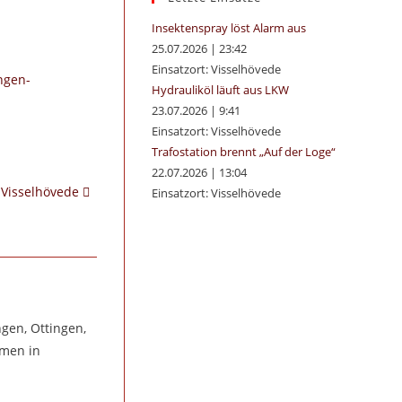
panel.
Insektenspray löst Alarm aus
25.07.2026
|
23:42
Einsatzort: Visselhövede
ngen-
Hydrauliköl läuft aus LKW
23.07.2026
|
9:41
Einsatzort: Visselhövede
Trafostation brennt „Auf der Loge“
22.07.2026
|
13:04
 Visselhövede
Einsatzort: Visselhövede
gen, Ottingen,
hmen in