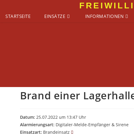
Zum
FREIWILL
Inhalt
STARTSEITE
EINSÄTZE
INFORMATIONEN
springen
Brand einer Lagerhall
Datum:
25.07.2022 um 13:47 Uhr
Alarmierungsart:
Digitaler-Melde-Empfänger & Sirene
Einsatzart:
Brandeinsatz