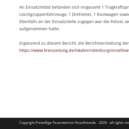
An Einsatzmittel befanden sich insgesamt 1 Tragkraftspr
Löschgruppenfahrzeuge, 1 Drehleiter, 1 Rüstwagen sowie
Ebenfalls an der Einsatzstelle zugegen war die Polizei
aufgenommen hatte.
Ergänzend zu diesem Bericht, die Berichtserstattung der
https://www.kreiszeitung.de/lokales/rotenburg/visselh
Copyright Freiwillige Feuerwehren Visselhövede - 2026 - all rights r