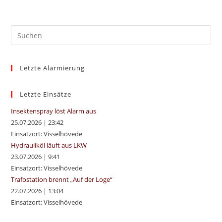
Pre
Es
to
Letzte Alarmierung
clo
the
sea
Letzte Einsätze
pan
Insektenspray löst Alarm aus
25.07.2026
|
23:42
Einsatzort: Visselhövede
Hydrauliköl läuft aus LKW
23.07.2026
|
9:41
Einsatzort: Visselhövede
Trafostation brennt „Auf der Loge“
22.07.2026
|
13:04
Einsatzort: Visselhövede