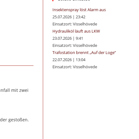
panel.
Insektenspray löst Alarm aus
25.07.2026
|
23:42
Einsatzort: Visselhövede
Hydrauliköl läuft aus LKW
23.07.2026
|
9:41
Einsatzort: Visselhövede
Trafostation brennt „Auf der Loge“
22.07.2026
|
13:04
Einsatzort: Visselhövede
fall mit zwei
nder gestoßen.
i