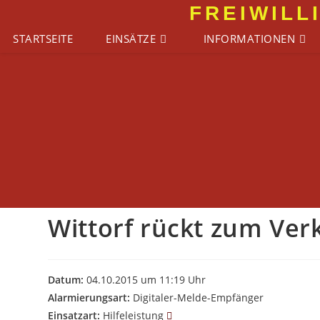
Zum
FREIWILL
Inhalt
STARTSEITE
EINSÄTZE
INFORMATIONEN
springen
Wittorf rückt zum Ver
Datum:
04.10.2015 um 11:19 Uhr
Alarmierungsart:
Digitaler-Melde-Empfänger
Einsatzart:
Hilfeleistung