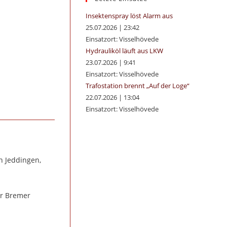
panel.
Insektenspray löst Alarm aus
25.07.2026
|
23:42
Einsatzort: Visselhövede
Hydrauliköl läuft aus LKW
23.07.2026
|
9:41
Einsatzort: Visselhövede
Trafostation brennt „Auf der Loge“
22.07.2026
|
13:04
Einsatzort: Visselhövede
n Jeddingen,
er Bremer