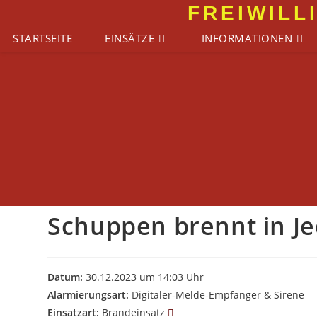
Zum
FREIWILL
Inhalt
STARTSEITE
EINSÄTZE
INFORMATIONEN
springen
Schuppen brennt in J
Datum:
30.12.2023 um 14:03 Uhr
Alarmierungsart:
Digitaler-Melde-Empfänger & Sirene
Einsatzart:
Brandeinsatz