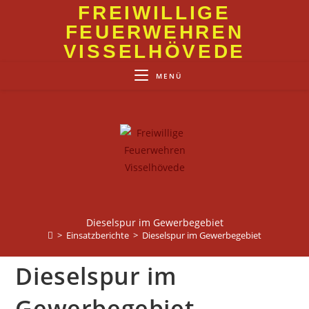
Zum
FREIWILLIGE
Inhalt
FEUERWEHREN
springen
VISSELHÖVEDE
MENÜ
Dieselspur im Gewerbegebiet
>
Einsatzberichte
>
Dieselspur im Gewerbegebiet
Dieselspur im
Gewerbegebiet