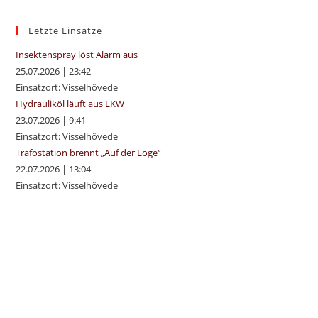
the
sea
Letzte Einsätze
pan
Insektenspray löst Alarm aus
25.07.2026
|
23:42
Einsatzort: Visselhövede
Hydrauliköl läuft aus LKW
23.07.2026
|
9:41
Einsatzort: Visselhövede
Trafostation brennt „Auf der Loge“
22.07.2026
|
13:04
Einsatzort: Visselhövede