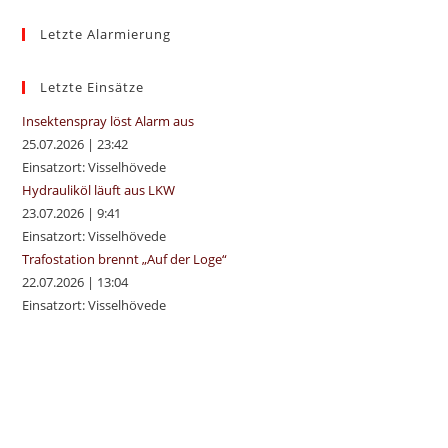
to
Letzte Alarmierung
clo
the
sea
Letzte Einsätze
pan
Insektenspray löst Alarm aus
25.07.2026
|
23:42
Einsatzort: Visselhövede
Hydrauliköl läuft aus LKW
23.07.2026
|
9:41
Einsatzort: Visselhövede
Trafostation brennt „Auf der Loge“
22.07.2026
|
13:04
Einsatzort: Visselhövede