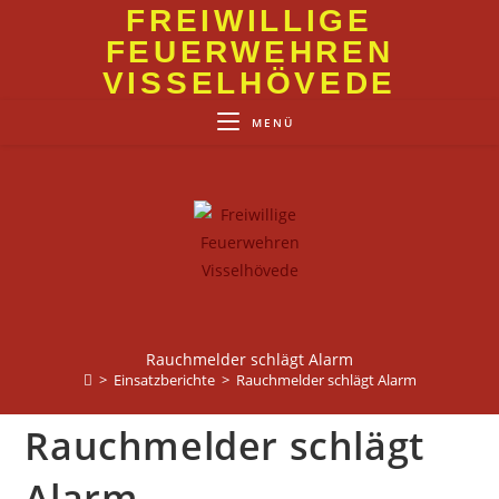
Zum
FREIWILLIGE
Inhalt
FEUERWEHREN
springen
VISSELHÖVEDE
MENÜ
Rauchmelder schlägt Alarm
>
Einsatzberichte
>
Rauchmelder schlägt Alarm
Rauchmelder schlägt
Alarm