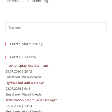
die Polizei aus Rotenburg.
Pre
Es
to
Letzte Alarmierung
clo
the
sea
Letzte Einsätze
pan
Insektenspray löst Alarm aus
25.07.2026
|
23:42
Einsatzort: Visselhövede
Hydrauliköl läuft aus LKW
23.07.2026
|
9:41
Einsatzort: Visselhövede
Trafostation brennt „Auf der Loge“
22.07.2026
|
13:04
Einsatzort: Visselhövede