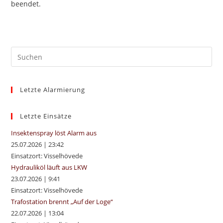
beendet.
Pre
Es
to
Letzte Alarmierung
clo
the
sea
Letzte Einsätze
pan
Insektenspray löst Alarm aus
25.07.2026
|
23:42
Einsatzort: Visselhövede
Hydrauliköl läuft aus LKW
23.07.2026
|
9:41
Einsatzort: Visselhövede
Trafostation brennt „Auf der Loge“
22.07.2026
|
13:04