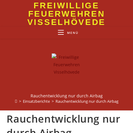
Zum
FREIWILLIGE
Inhalt
FEUERWEHREN
springen
VISSELHÖVEDE
MENÜ
Rauchentwicklung nur durch Airbag
>
Einsatzberichte
>
Rauchentwicklung nur durch Airbag
Rauchentwicklung nur
durch Airbag