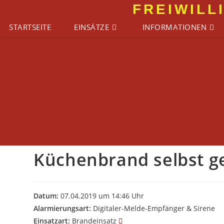
Zum
FREIWILL
Inhalt
STARTSEITE
EINSÄTZE
INFORMATIONEN
springen
Küchenbrand selbst g
Datum:
07.04.2019 um 14:46 Uhr
Alarmierungsart:
Digitaler-Melde-Empfänger & Sirene
Einsatzart:
Brandeinsatz