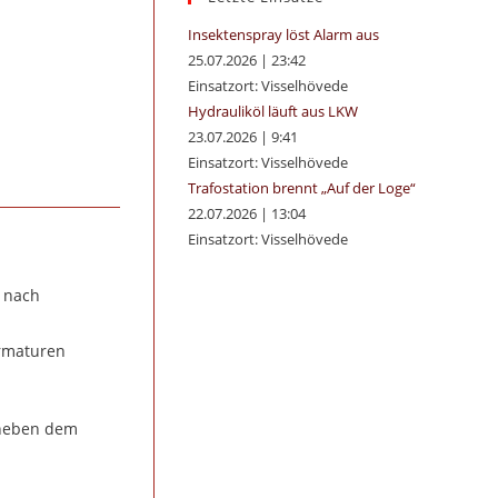
panel.
Insektenspray löst Alarm aus
25.07.2026
|
23:42
Einsatzort: Visselhövede
Hydrauliköl läuft aus LKW
23.07.2026
|
9:41
Einsatzort: Visselhövede
Trafostation brennt „Auf der Loge“
22.07.2026
|
13:04
Einsatzort: Visselhövede
e nach
armaturen
 neben dem