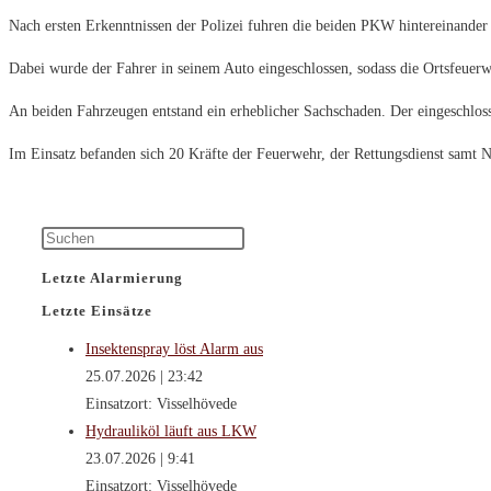
Nach ersten Erkenntnissen der Polizei fuhren die beiden PKW hintereinander
Dabei wurde der Fahrer in seinem Auto eingeschlossen, sodass die Ortsfeuer
An beiden Fahrzeugen entstand ein erheblicher Sachschaden. Der eingeschlosse
Im Einsatz befanden sich 20 Kräfte der Feuerwehr, der Rettungsdienst samt No
Press
Escape
Letzte Alarmierung
to
Letzte Einsätze
close
the
Insektenspray löst Alarm aus
search
25.07.2026
|
23:42
panel.
Einsatzort: Visselhövede
Hydrauliköl läuft aus LKW
23.07.2026
|
9:41
Einsatzort: Visselhövede