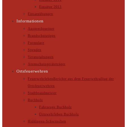
Einsätze 2013
Einsatzübungen
Informationen
Ansprechpartner
Brandschutztipps
Formulare
Spenden
Veranstaltungen
Atemschutzgeräteträger
Ortsfeuerwehren
Feuerwehrleben
Berichte aus dem Feuerwehralltag der
Ortsfeuerwehren
Stadtbrandmeister
Buchholz
Fahrzeuge Buchholz
Ortswehrleben Buchholz
Hiddingen-Schwitschen