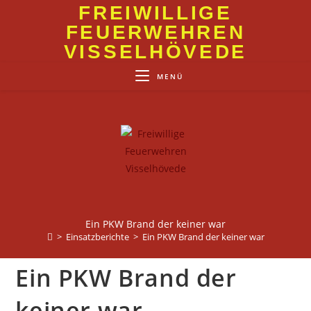
Zum
FREIWILLIGE
Inhalt
FEUERWEHREN
springen
VISSELHÖVEDE
MENÜ
Ein PKW Brand der keiner war
>
Einsatzberichte
>
Ein PKW Brand der keiner war
Ein PKW Brand der
keiner war