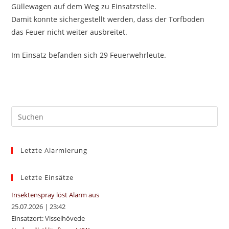
Güllewagen auf dem Weg zu Einsatzstelle.
Damit konnte sichergestellt werden, dass der Torfboden
das Feuer nicht weiter ausbreitet.
Im Einsatz befanden sich 29 Feuerwehrleute.
Pre
Es
to
Letzte Alarmierung
clo
the
sea
Letzte Einsätze
pan
Insektenspray löst Alarm aus
25.07.2026
|
23:42
Einsatzort: Visselhövede