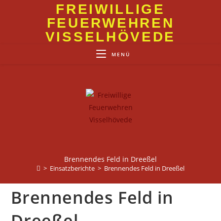
Zum
FREIWILLIGE
Inhalt
FEUERWEHREN
springen
VISSELHÖVEDE
MENÜ
Brennendes Feld in Dreeßel
>
Einsatzberichte
>
Brennendes Feld in Dreeßel
Brennendes Feld in
Dreeßel