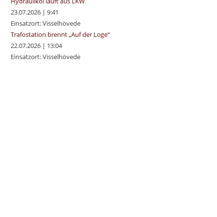
Hydrauliköl läuft aus LKW
23.07.2026
|
9:41
Einsatzort: Visselhövede
Trafostation brennt „Auf der Loge“
22.07.2026
|
13:04
Einsatzort: Visselhövede