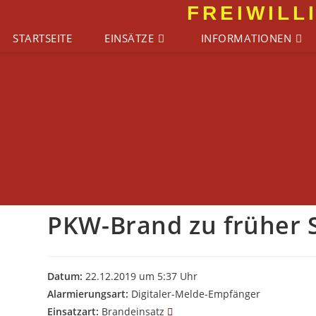
Zum
FREIWILL
Inhalt
STARTSEITE
EINSÄTZE
INFORMATIONEN
springen
PKW-Brand zu früher 
Datum:
22.12.2019 um 5:37 Uhr
Alarmierungsart:
Digitaler-Melde-Empfänger
Einsatzart:
Brandeinsatz