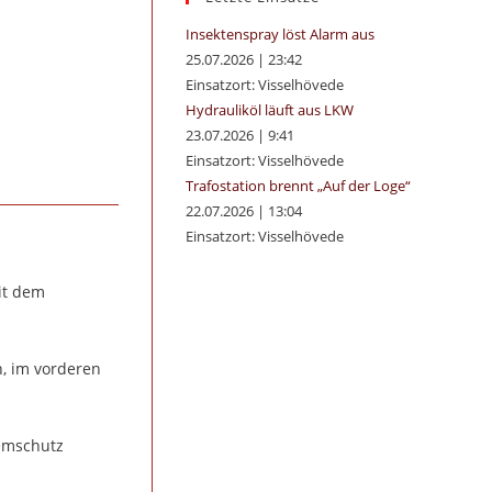
panel.
Insektenspray löst Alarm aus
25.07.2026
|
23:42
Einsatzort: Visselhövede
Hydrauliköl läuft aus LKW
23.07.2026
|
9:41
Einsatzort: Visselhövede
Trafostation brennt „Auf der Loge“
22.07.2026
|
13:04
Einsatzort: Visselhövede
it dem
n, im vorderen
temschutz