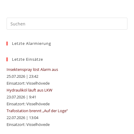
Pre
Es
to
Letzte Alarmierung
clo
the
sea
Letzte Einsätze
pan
Insektenspray löst Alarm aus
25.07.2026
|
23:42
Einsatzort: Visselhövede
Hydrauliköl läuft aus LKW
23.07.2026
|
9:41
Einsatzort: Visselhövede
Trafostation brennt „Auf der Loge“
22.07.2026
|
13:04
Einsatzort: Visselhövede