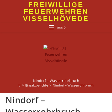
Zum
FREIWILLIGE
Inhalt
FEUERWEHREN
springen
VISSELHÖVEDE
MENÜ
Nindorf – Wasserrohrbruch
>
Einsatzberichte
>
Nindorf – Wasserrohrbruch
Nindorf –
Wasserrohrbruch