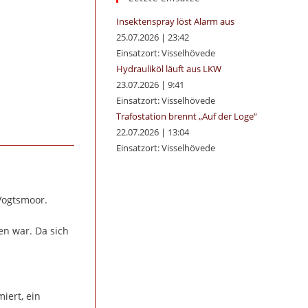
panel.
Insektenspray löst Alarm aus
25.07.2026
|
23:42
Einsatzort: Visselhövede
Hydrauliköl läuft aus LKW
23.07.2026
|
9:41
Einsatzort: Visselhövede
Trafostation brennt „Auf der Loge“
22.07.2026
|
13:04
Einsatzort: Visselhövede
Vogtsmoor.
en war. Da sich
iert, ein