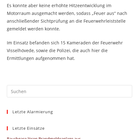
Es konnte aber keine erhöhte Hitzeentwicklung im
Motorraum ausgemacht werden, sodass „Feuer aus“ nach
anschließender Sichtprüfung an die Feuerwehrleiststelle
gemeldet werden konnte.
Im Einsatz befanden sich 15 Kameraden der Feuerwehr
Visselhövede, sowie die Polizei, die auch hier die
Ermittlungen aufgenommen hat.
Pre
Es
to
Letzte Alarmierung
clo
the
sea
Letzte Einsätze
pan
Rauchgase lösen Brandmeldeanlage aus