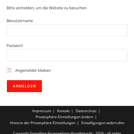
Bitte anmelden, um die Website zu besuchen.
Benutzername
Passwort
Angemeldet bleiben
Impressum
Kontakt
Datenschutz
Privatsphäre-Einstellungen ändern
Historie der Privatsphäre-Einstellungen
Einwilligungen widerrufen
Copyright Freiwillige Feuerwehren Visselhövede - 2026 - all rights