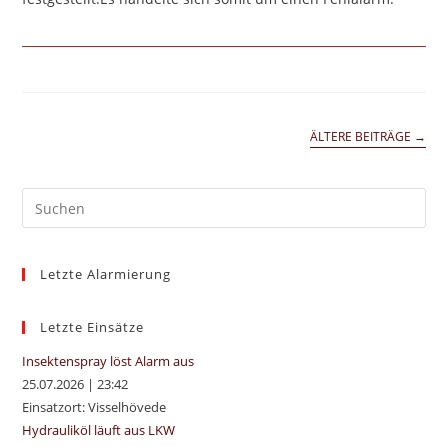
ÄLTERE BEITRÄGE
→
Pre
Es
to
Letzte Alarmierung
clo
the
sea
Letzte Einsätze
pan
Insektenspray löst Alarm aus
25.07.2026
|
23:42
Einsatzort: Visselhövede
Hydrauliköl läuft aus LKW