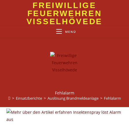
Zum
FREIWILLIGE
Inhalt
FEUERWEHREN
springen
VISSELHÖVEDE
MENÜ
Fehlalarm
>
Einsatzberichte
>
Auslösung Brandmeldeanlage
>
Fehlalarm