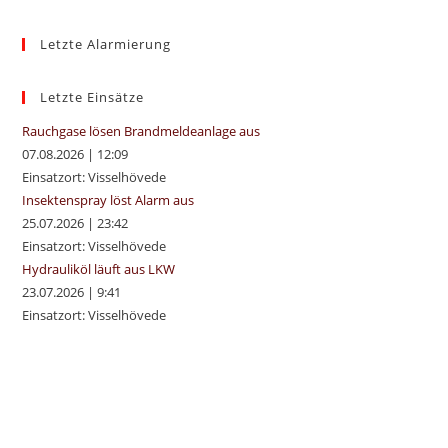
to
Letzte Alarmierung
clo
the
sea
Letzte Einsätze
pan
Rauchgase lösen Brandmeldeanlage aus
07.08.2026
|
12:09
Einsatzort: Visselhövede
Insektenspray löst Alarm aus
25.07.2026
|
23:42
Einsatzort: Visselhövede
Hydrauliköl läuft aus LKW
23.07.2026
|
9:41
Einsatzort: Visselhövede