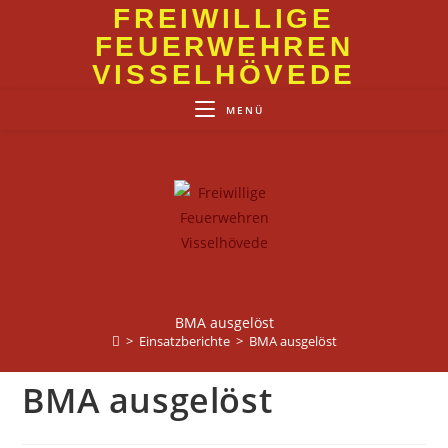
Zum
FREIWILLIGE
Inhalt
FEUERWEHREN
springen
VISSELHÖVEDE
MENÜ
BMA ausgelöst
>
Einsatzberichte
>
BMA ausgelöst
BMA ausgelöst