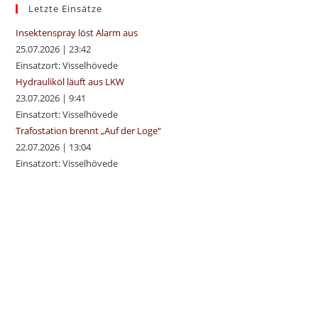
sea
Letzte Einsätze
pan
Insektenspray löst Alarm aus
25.07.2026
|
23:42
Einsatzort: Visselhövede
Hydrauliköl läuft aus LKW
23.07.2026
|
9:41
Einsatzort: Visselhövede
Trafostation brennt „Auf der Loge“
22.07.2026
|
13:04
Einsatzort: Visselhövede