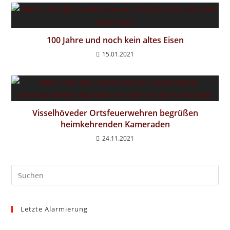
100 Jahre und noch kein altes Eisen
15.01.2021
Visselhöveder Ortsfeuerwehren begrüßen
heimkehrenden Kameraden
24.11.2021
Pre
Es
to
Letzte Alarmierung
clo
the