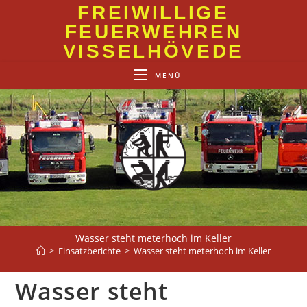
Zum
FREIWILLIGE
Inhalt
FEUERWEHREN
springen
VISSELHÖVEDE
MENÜ
Wasser steht meterhoch im Keller
>
Einsatzberichte
>
Wasser steht meterhoch im Keller
Wasser steht