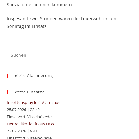
Spezialunternehmen kümmern.
Insgesamt zwei Stunden waren die Feuerwehren am
Sonntag im Einsatz.
Pre
Es
to
Letzte Alarmierung
clo
the
sea
Letzte Einsätze
pan
Insektenspray löst Alarm aus
25.07.2026
|
23:42
Einsatzort: Visselhövede
Hydrauliköl läuft aus LKW
23.07.2026
|
9:41
Einsatzort: Visselhövede