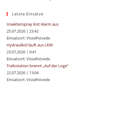
the
sea
Letzte Einsätze
pan
Insektenspray löst Alarm aus
25.07.2026
|
23:42
Einsatzort: Visselhövede
Hydrauliköl läuft aus LKW
23.07.2026
|
9:41
Einsatzort: Visselhövede
Trafostation brennt „Auf der Loge“
22.07.2026
|
13:04
Einsatzort: Visselhövede