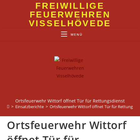
Zum
FREIWILLIGE
Inhalt
FEUERWEHREN
springen
VISSELHÖVEDE
MENÜ
Ortsfeuerwehr Wittorf öffnet Tür für Rettungsdienst
>
Einsatzberichte
>
Ortsfeuerwehr Wittorf öffnet Tür für Rettungsdi
Ortsfeuerwehr Wittorf
öffnet Tür für