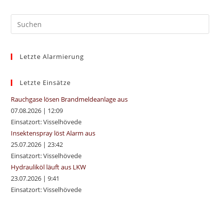
Pre
Es
to
Letzte Alarmierung
clo
the
sea
Letzte Einsätze
pan
Rauchgase lösen Brandmeldeanlage aus
07.08.2026
|
12:09
Einsatzort: Visselhövede
Insektenspray löst Alarm aus
25.07.2026
|
23:42
Einsatzort: Visselhövede
Hydrauliköl läuft aus LKW
23.07.2026
|
9:41
Einsatzort: Visselhövede