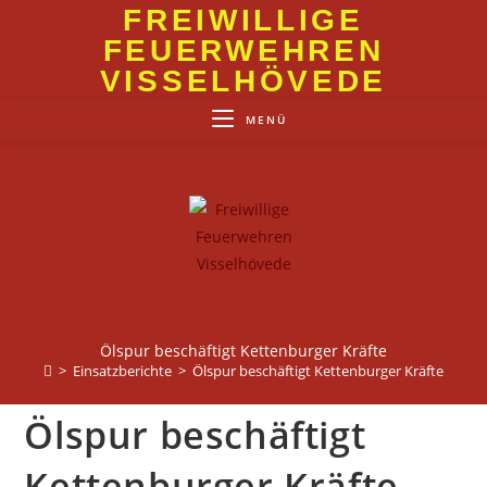
Zum
FREIWILLIGE
Inhalt
FEUERWEHREN
springen
VISSELHÖVEDE
MENÜ
Ölspur beschäftigt Kettenburger Kräfte
>
Einsatzberichte
>
Ölspur beschäftigt Kettenburger Kräfte
Ölspur beschäftigt
Kettenburger Kräfte